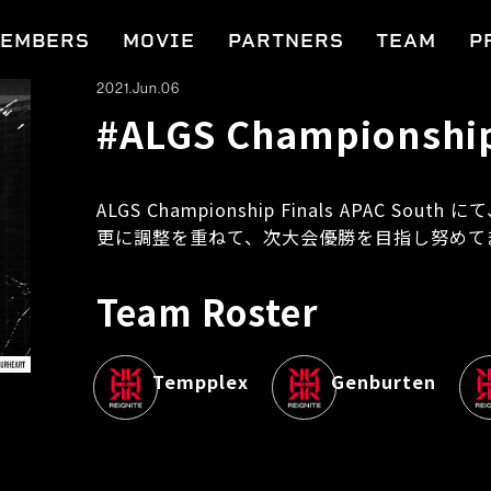
EMBERS
MOVIE
PARTNERS
TEAM
P
2021.Jun.06
#ALGS Championship
ALGS Championship Finals APAC Sou
更に調整を重ねて、次大会優勝を目指し努めて
Team Roster
Tempplex
Genburten