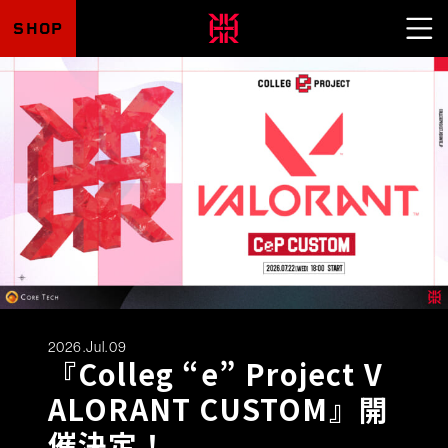
SHOP
2026.Jul.09
『Colleg “e” Project V
ALORANT CUSTOM』開
催決定！