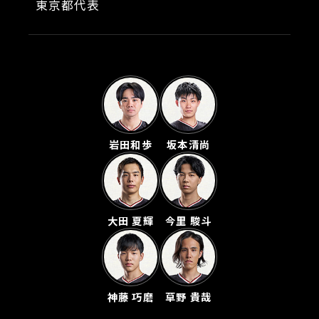
東京都代表
岩田和歩
坂本清尚
大田 夏輝
今里 駿斗
神藤 巧磨
草野 貴哉